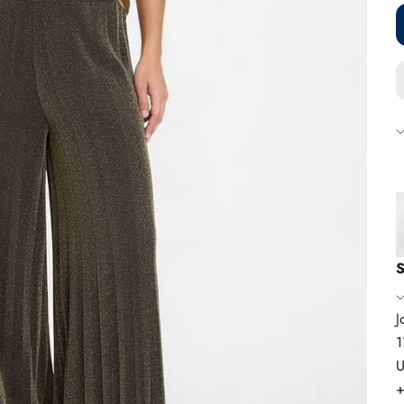
S
J
1
U