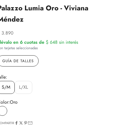
Palazzo Lumia Oro - Viviana
Méndez
recio de oferta
 3.890
lévalo en 6 cuotas de
$ 648
sin interés
on tarjetas seleccionadas
GUÍA DE TALLES
alle:
S/M
L/XL
olor:
Oro
Oro
OMPARTIR