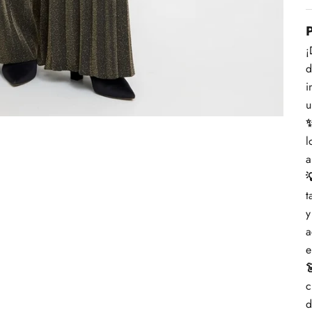
¡
d
i
u
✨
l
a

t
y
a
e

c
d