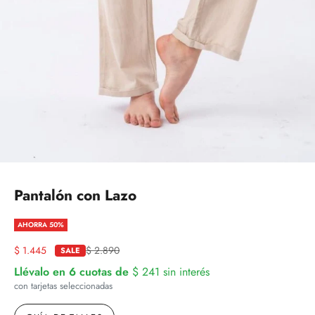
Pantalón con Lazo
AHORRA 50%
Precio de oferta
Precio normal
$ 1.445
$ 2.890
SALE
Llévalo en 6 cuotas de
$ 241
sin interés
con tarjetas seleccionadas