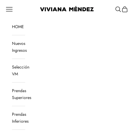
Ir al contenido
Viviana Méndez
Menú
Buscar
Cesta
HOME
Nuevos
Ingresos
Selección
VM
Prendas
Superiores
Prendas
Inferiores